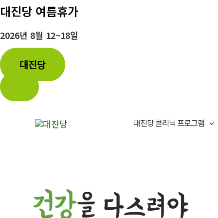
대진당 여름휴가
2026년 8월 12~18일
대진당
콘
텐
대진당 클리닉 프로그램
츠
로
건
너
뛰
기