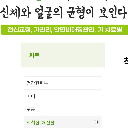
피부
건강한피부
기미
모공
칙칙함, 처진볼