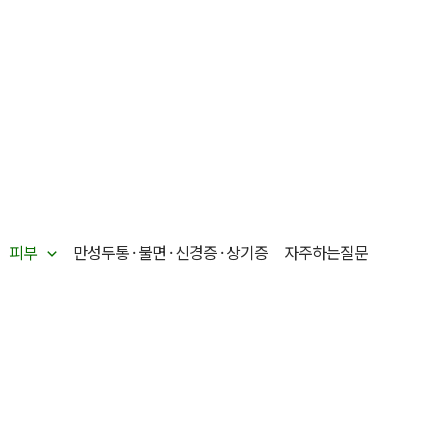
피부
만성두통 · 불면 · 신경증 · 상기증
자주하는질문