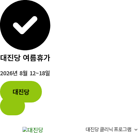
대진당 여름휴가
2026년 8월 12~18일
대진당
콘
텐
대진당 클리닉 프로그램
츠