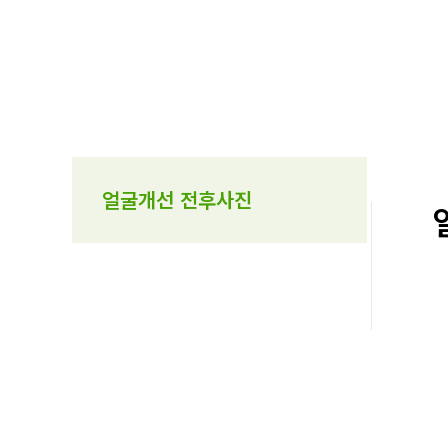
로
건
너
뛰
기
얼굴개선 전후사진