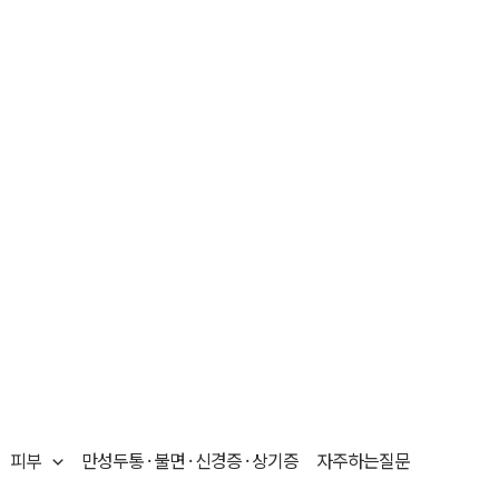
피부
만성두통 · 불면 · 신경증 · 상기증
자주하는질문