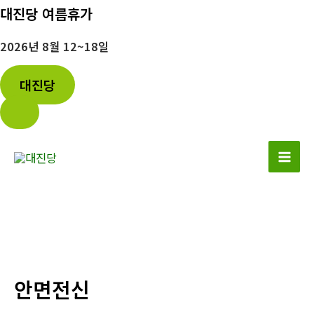
대진당 여름휴가
2026년 8월 12~18일
대진당
콘
텐
Mai
츠
로
Men
건
너
뛰
기
안면전신