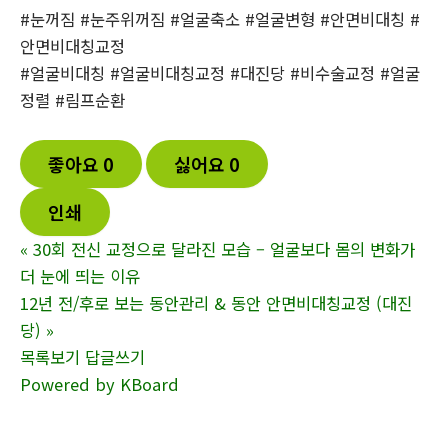
#눈꺼짐 #눈주위꺼짐 #얼굴축소 #얼굴변형 #안면비대칭 #
안면비대칭교정
#얼굴비대칭 #얼굴비대칭교정 #대진당 #비수술교정 #얼굴
정렬 #림프순환
좋아요
0
싫어요
0
인쇄
«
30회 전신 교정으로 달라진 모습 – 얼굴보다 몸의 변화가
더 눈에 띄는 이유
12년 전/후로 보는 동안관리 & 동안 안면비대칭교정 (대진
당)
»
목록보기
답글쓰기
Powered by KBoard