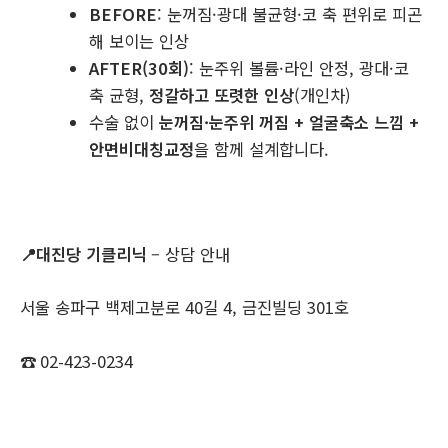
BEFORE
: 눈꺼짐·광대 불균형·코 축 편위로 피곤
해 보이는 인상
AFTER(30회)
: 눈주위 볼륨·라인 안정, 광대·코
축 균형,
정갈하고 또렷한 인상
(개인차)
수술 없이
눈꺼짐·눈주위 꺼짐 + 얼굴축소 느낌 +
안면비대칭교정
을 함께 설계합니다.
📍
대진당 기클리닉
– 상담 안내
서울 송파구 백제고분로 40길 4, 금진빌딩 301호
☎ 02-423-0234