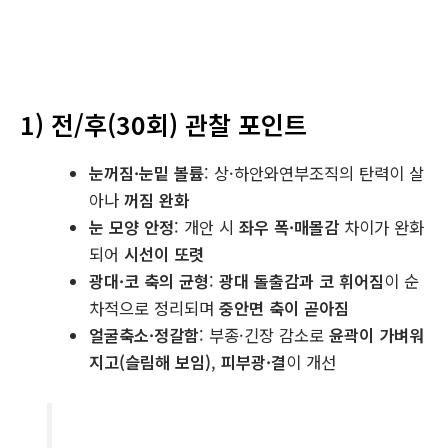
1) 전/후(30회) 관찰 포인트
눈꺼짐·눈밑 볼륨
: 상·하안와연부조직의 탄력이 살
아나
꺼짐 완화
눈 모양 안정
: 개안 시
좌우 폭·매몰감
차이가 완화
되어
시선이 또렷
광대·코 축의 균형
:
광대 돌출감과 코 휘어짐
이 순
차적으로 정리되며
중안면 축이 곧아짐
얼굴축소·정갈함
: 부종·긴장 감소로
윤곽이 가벼워
지고(슬림해 보임)
,
피부광·결
이 개선