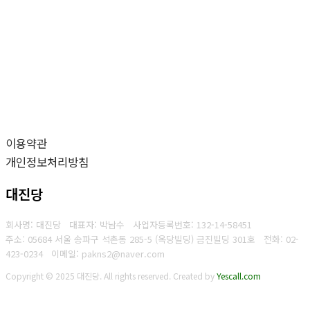
이용약관
개인정보처리방침
대진당
회사명: 대진당 대표자: 박남수
사업자등록번호:
132-14-58451
주소: 05684 서울 송파구 석촌동 285-5 (옥당빌딩) 금진빌딩 301호
전화:
02-
423-0234
이메일: pakns2@naver.com
Copyright © 2025 대진당. All rights reserved.
Created by
Yescall.com