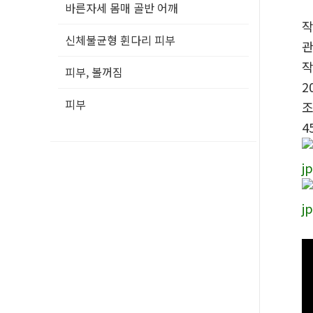
바른자세 몸매 골반 어깨
신체불균형 휜다리 피부
피부, 볼꺼짐
2
피부
4