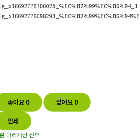
좋아요
0
싫어요
0
인쇄
휜 다리개선 전후