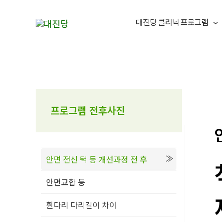
콘
텐
대진당 클리닉 프로그램
츠
로
건
너
뛰
기
프로그램 전후사진
안면 전신 턱 등 개선과정 전 후
안면교합 등
휜다리 다리길이 차이