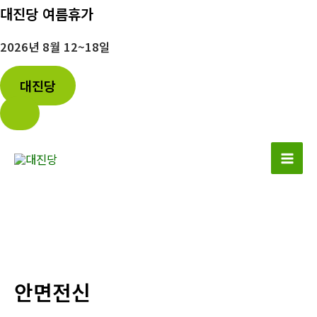
대진당 여름휴가
2026년 8월 12~18일
대진당
콘
텐
Mai
츠
로
Men
건
너
뛰
기
안면전신