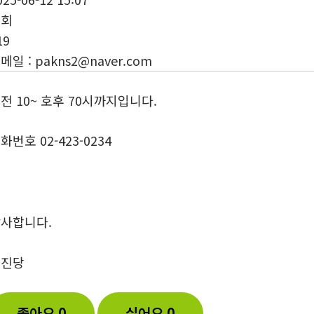
조회
19
이메일
:
pakns2@naver.com
전 10~ 호후 70시까지입니다.
화번호 02-423-0234
사합니다.
대진당
좋아요
0
싫어요
0