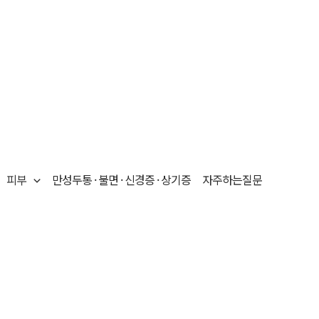
피부
만성두통 · 불면 · 신경증 · 상기증
자주하는질문