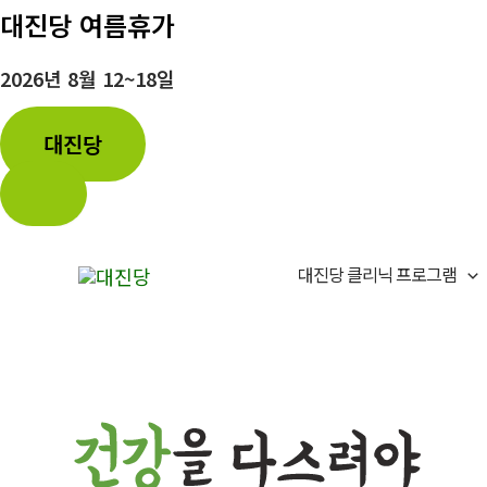
대진당 여름휴가
2026년 8월 12~18일
대진당
콘
텐
대진당 클리닉 프로그램
츠
로
건
너
뛰
기