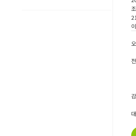
2
오
전
감