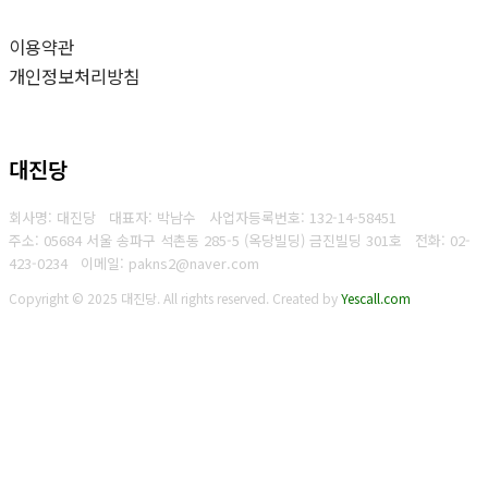
이용약관
개인정보처리방침
대진당
회사명: 대진당 대표자: 박남수
사업자등록번호:
132-14-58451
주소: 05684 서울 송파구 석촌동 285-5 (옥당빌딩) 금진빌딩 301호
전화:
02-
423-0234
이메일: pakns2@naver.com
Copyright © 2025 대진당. All rights reserved.
Created by
Yescall.com