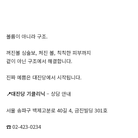
볼륨이 아니라 구조.
꺼진볼 심술보, 처진 볼, 칙칙한 피부까지
겉이 아닌 구조에서 해결합니다.
진짜 예쁨은 대진당에서 시작됩니다.
📍
대진당 기클리닉
– 상담 안내
서울 송파구 백제고분로 40길 4, 금진빌딩 301호
☎ 02-423-0234