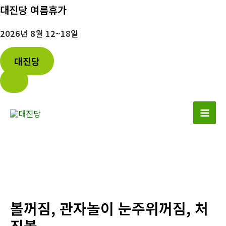
대진당 여름휴가
2026년 8월 12~18일
대진당
콘
텐
Mai
츠
로
Men
건
너
뛰
기
볼꺼짐, 관자놀이 눈주위꺼짐, 처
진볼